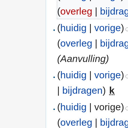
(
overleg
|
bijdra
(
huidig
|
vorige
)
(
overleg
|
bijdra
(Aanvulling)
(
huidig
|
vorige
)
|
bijdragen
)
‎
k
(
huidig
| vorige)
(
overleg
|
bijdra