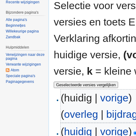
Selectie voor vers
Recente wijzigingen
Bijzondere pagina's
versies en toets
Alle pagina's
Beginnetjes
Willekeurige pagina
Verklaring afkort
Zandbak
Hulpmiddelen
huidige versie,
(v
Verwijzingen naar deze
pagina
Verwante wijzigingen
versie,
k
= kleine 
Atom
Speciale pagina's
Paginagegevens
(huidig |
vorige
)
(
overleg
|
bijdra
(
huidig
|
vorige
)