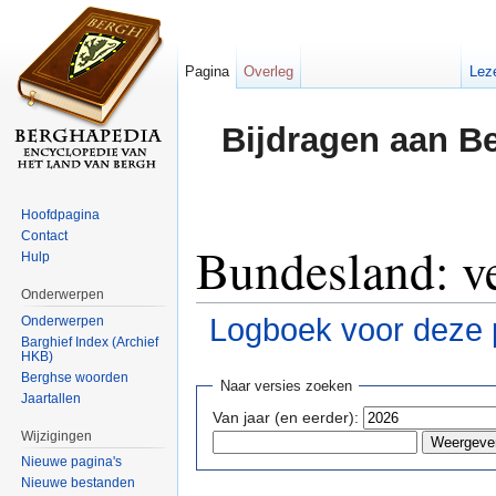
Pagina
Overleg
Lez
Bijdragen aan B
Hoofdpagina
Contact
Bundesland: ve
Hulp
Onderwerpen
Logboek voor deze 
Onderwerpen
Barghief Index (Archief
HKB)
Ga naar:
navigatie
,
zoeken
Berghse woorden
Naar versies zoeken
Jaartallen
Van jaar (en eerder):
Wijzigingen
Nieuwe pagina's
Nieuwe bestanden