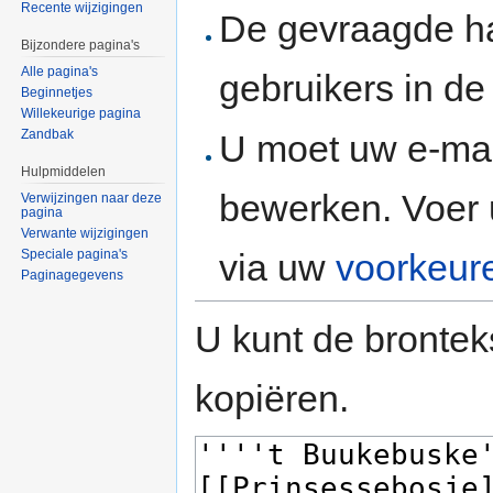
Recente wijzigingen
De gevraagde h
Bijzondere pagina's
Alle pagina's
gebruikers in d
Beginnetjes
Willekeurige pagina
Zandbak
U moet uw e-mai
Hulpmiddelen
bewerken. Voer 
Verwijzingen naar deze
pagina
Verwante wijzigingen
via uw
voorkeur
Speciale pagina's
Paginagegevens
U kunt de brontek
kopiëren.