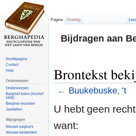
Pagina
Overleg
Lez
Bijdragen aan B
Hoofdpagina
Contact
Brontekst beki
Hulp
Onderwerpen
←
Buukebuske, 't
Onderwerpen
Barghief Index (Archief
HKB)
Ga naar:
navigatie
,
zoeken
Berghse woorden
U hebt geen rech
Jaartallen
Wijzigingen
want:
Nieuwe pagina's
Nieuwe bestanden