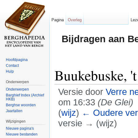
Pagina
Overleg
Lez
Bijdragen aan B
Hoofdpagina
Contact
Buukebuske, 't
Hulp
Onderwerpen
Versie door
Verre n
Onderwerpen
Barghief Index (Archief
HKB)
om 16:33
(De Glei)
Berghse woorden
(
wijz
)
← Oudere ver
Jaartallen
versie → (wijz)
Wijzigingen
Nieuwe pagina's
Ga naar:
navigatie
,
zoeken
Nieuwe bestanden