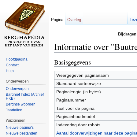
Pagina
Overleg
Lez
Bijdragen
Informatie over "Buutr
Ga naar:
navigatie
,
zoeken
Hoofdpagina
Basisgegevens
Contact
Hulp
Weergegeven paginanaam
Onderwerpen
Standaard sorteerwijze
Onderwerpen
Paginalengte (in bytes)
Barghief Index (Archief
HKB)
Paginanummer
Berghse woorden
Taal voor de pagina
Jaartallen
Paginainhoudmodel
Wijzigingen
Indexering door robots
Nieuwe pagina's
Aantal doorverwijzingen naar deze pagin
Nieuwe bestanden