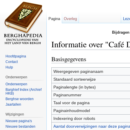
Pagina
Overleg
Lez
Bijdragen
Informatie over "Café
Ga naar:
navigatie
,
zoeken
Hoofdpagina
Basisgegevens
Contact
Hulp
Weergegeven paginanaam
Onderwerpen
Standaard sorteerwijze
Onderwerpen
Paginalengte (in bytes)
Barghief Index (Archief
HKB)
Paginanummer
Berghse woorden
Taal voor de pagina
Jaartallen
Paginainhoudmodel
Wijzigingen
Indexering door robots
Nieuwe pagina's
Aantal doorverwijzingen naar deze pagin
Nieuwe bestanden