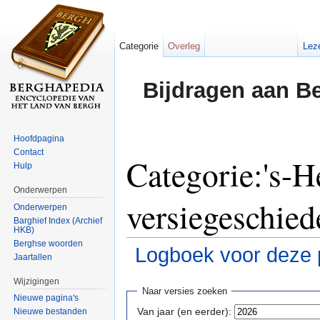
Categorie
Overleg
Lez
Bijdragen aan B
Hoofdpagina
Contact
Categorie:'s-H
Hulp
Onderwerpen
versiegeschied
Onderwerpen
Barghief Index (Archief
HKB)
Berghse woorden
Logboek voor deze 
Jaartallen
Ga naar:
navigatie
,
zoeken
Wijzigingen
Naar versies zoeken
Nieuwe pagina's
Van jaar (en eerder):
Nieuwe bestanden