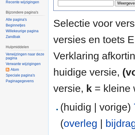
Recente wijzigingen
Bijzondere pagina's
Selectie voor vers
Alle pagina's
Beginnetjes
Willekeurige pagina
versies en toets
Zandbak
Hulpmiddelen
Verklaring afkort
Verwijzingen naar deze
pagina
Verwante wijzigingen
huidige versie,
(v
Atom
Speciale pagina's
Paginagegevens
versie,
k
= kleine 
(huidig | vorige)
(
overleg
|
bijdra