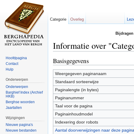
Categorie
Overleg
Lez
Bijdragen
Informatie over "Categ
Ga naar:
navigatie
,
zoeken
Hoofdpagina
Basisgegevens
Contact
Hulp
Weergegeven paginanaam
Onderwerpen
Standaard sorteerwijze
Onderwerpen
Paginalengte (in bytes)
Barghief Index (Archief
HKB)
Paginanummer
Berghse woorden
Taal voor de pagina
Jaartallen
Paginainhoudmodel
Wijzigingen
Indexering door robots
Nieuwe pagina's
Aantal doorverwijzingen naar deze pagin
Nieuwe bestanden