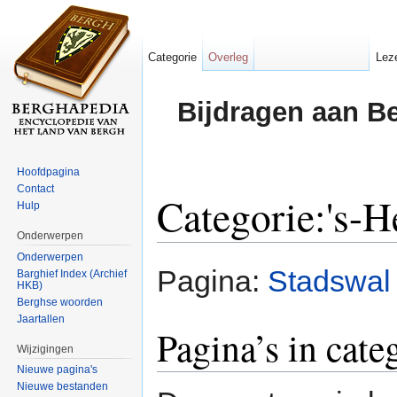
Categorie
Overleg
Lez
Bijdragen aan B
Hoofdpagina
Contact
Categorie:'s-H
Hulp
Onderwerpen
Ga naar:
navigatie
,
zoeken
Onderwerpen
Pagina:
Stadswal
Barghief Index (Archief
HKB)
Berghse woorden
Jaartallen
Pagina’s in cate
Wijzigingen
Nieuwe pagina's
Nieuwe bestanden