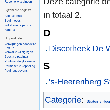
Deze categorie be
Recente wijzigingen
Bijzondere pagina's
in totaal 2.
Alle pagina's
Beginnetjes
Willekeurige pagina
D
Zandbak
Hulpmiddelen
Verwijzingen naar deze
Discotheek De 
pagina
Verwante wijzigingen
Speciale pagina's
Printvriendelijke versie
S
Permanente koppeling
Paginagegevens
's-Heerenberg S
Categorie
:
Straten 's-Hee