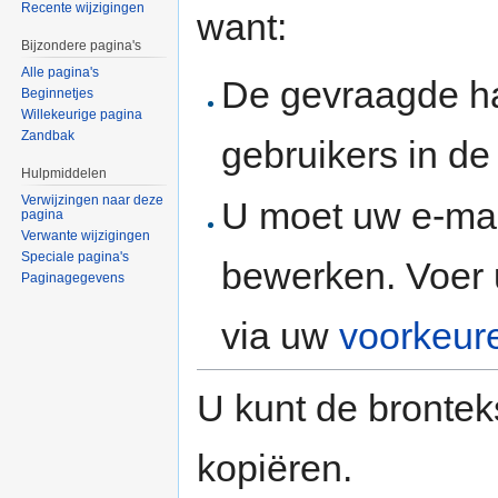
Recente wijzigingen
want:
Bijzondere pagina's
Alle pagina's
De gevraagde h
Beginnetjes
Willekeurige pagina
Zandbak
gebruikers in d
Hulpmiddelen
Verwijzingen naar deze
U moet uw e-mai
pagina
Verwante wijzigingen
Speciale pagina's
bewerken. Voer 
Paginagegevens
via uw
voorkeur
U kunt de brontek
kopiëren.