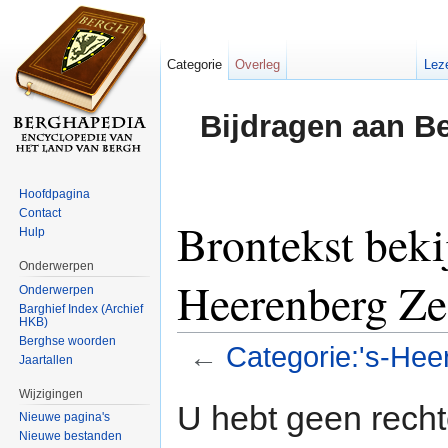
Categorie
Overleg
Lez
Bijdragen aan B
Hoofdpagina
Contact
Brontekst beki
Hulp
Onderwerpen
Heerenberg Z
Onderwerpen
Barghief Index (Archief
HKB)
Berghse woorden
←
Categorie:'s-He
Jaartallen
Ga naar:
navigatie
,
zoeken
Wijzigingen
U hebt geen rech
Nieuwe pagina's
Nieuwe bestanden