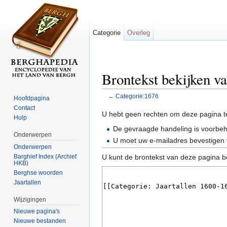
Categorie
Overleg
Brontekst bekijken v
←
Categorie:1676
Hoofdpagina
Ga naar:
navigatie
,
zoeken
Contact
U hebt geen rechten om deze pagina t
Hulp
De gevraagde handeling is voorbe
Onderwerpen
U moet uw e-mailadres bevestigen 
Onderwerpen
Barghief Index (Archief
U kunt de brontekst van deze pagina b
HKB)
Berghse woorden
Jaartallen
Wijzigingen
Nieuwe pagina's
Nieuwe bestanden