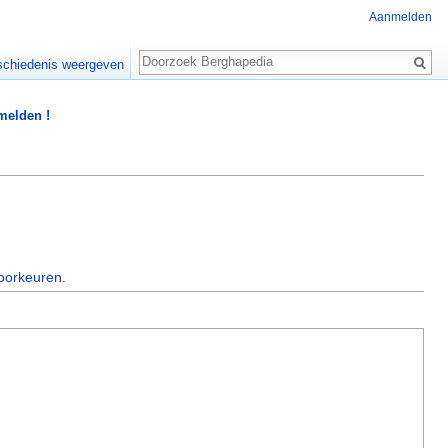
Aanmelden
Zoeken
chiedenis weergeven
 melden !
oorkeuren
.