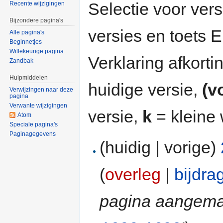
Selectie voor vers
Recente wijzigingen
Bijzondere pagina's
versies en toets
Alle pagina's
Beginnetjes
Willekeurige pagina
Verklaring afkort
Zandbak
Hulpmiddelen
huidige versie,
(v
Verwijzingen naar deze
pagina
Verwante wijzigingen
versie,
k
= kleine 
Atom
Speciale pagina's
Paginagegevens
(huidig | vorige)
(
overleg
|
bijdra
pagina aangema