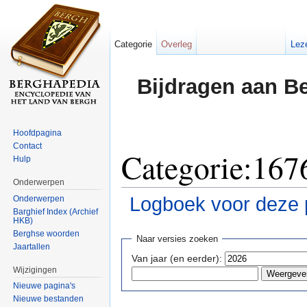
Categorie
Overleg
Lez
Bijdragen aan B
Hoofdpagina
Contact
Categorie:1676
Hulp
Onderwerpen
Logboek voor deze 
Onderwerpen
Barghief Index (Archief
HKB)
Ga naar:
navigatie
,
zoeken
Berghse woorden
Naar versies zoeken
Jaartallen
Van jaar (en eerder):
Wijzigingen
Nieuwe pagina's
Nieuwe bestanden