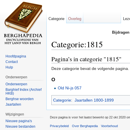
Categorie
Overleg
Lez
Bijdragen
Categorie:1815
Ga naar:
navigatie
,
zoeken
Hoofdpagina
Pagina’s in categorie "1815"
Contact
Hulp
Deze categorie bevat de volgende pagina.
Onderwerpen
O
Onderwerpen
Old Ni-js 057
Barghief Index (Archief
HKB)
Berghse woorden
Categorie
:
Jaartallen 1800-1899
Jaartallen
Wijzigingen
Deze pagina is voor het laatst bewerkt op 22 okt 2020 o
Nieuwe pagina's
Privacybeleid
Over Berghapedia
Voorbehoud
Nieuwe bestanden