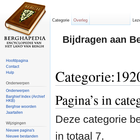
Categorie
Overleg
Lez
Bijdragen aan B
Hoofdpagina
Contact
Categorie:192
Hulp
Onderwerpen
Ga naar:
navigatie
,
zoeken
Onderwerpen
Pagina’s in cate
Barghief Index (Archief
HKB)
Berghse woorden
Jaartallen
Deze categorie be
Wijzigingen
Nieuwe pagina's
in totaal 7.
Nieuwe bestanden