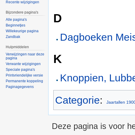
Recente wijzigingen
Bijzondere pagina's
D
Alle pagina's
Beginnetjes
Willekeurige pagina
Dagboeken Meist
Zandbak
Hulpmiddelen
K
Verwijzingen naar deze
pagina
Verwante wijzigingen
Speciale pagina's
Knoppien, Lubbe
Printvriendelijke versie
Permanente koppeling
Paginagegevens
Categorie
:
Jaartallen 190
Deze pagina is voor he