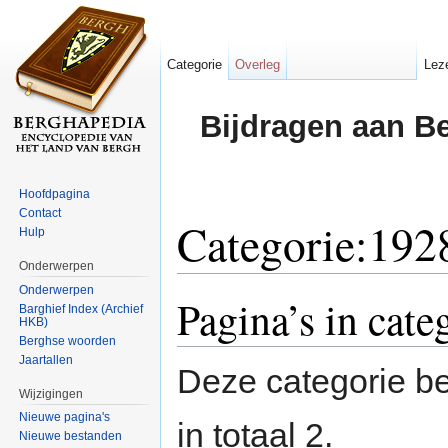
Categorie
Overleg
Lez
Bijdragen aan B
Hoofdpagina
Contact
Categorie:192
Hulp
Onderwerpen
Ga naar:
navigatie
,
zoeken
Onderwerpen
Pagina’s in cate
Barghief Index (Archief
HKB)
Berghse woorden
Jaartallen
Deze categorie be
Wijzigingen
Nieuwe pagina's
in totaal 2.
Nieuwe bestanden