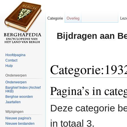
Categorie
Overleg
Lez
Bijdragen aan B
Hoofdpagina
Contact
Categorie:193
Hulp
Onderwerpen
Ga naar:
navigatie
,
zoeken
Onderwerpen
Pagina’s in cate
Barghief Index (Archief
HKB)
Berghse woorden
Jaartallen
Deze categorie be
Wijzigingen
Nieuwe pagina's
in totaal 3.
Nieuwe bestanden