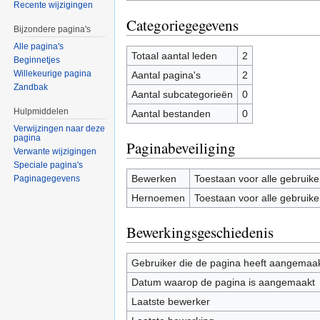
Recente wijzigingen
Categoriegegevens
Bijzondere pagina's
Alle pagina's
Totaal aantal leden
2
Beginnetjes
Willekeurige pagina
Aantal pagina's
2
Zandbak
Aantal subcategorieën
0
Hulpmiddelen
Aantal bestanden
0
Verwijzingen naar deze
pagina
Paginabeveiliging
Verwante wijzigingen
Speciale pagina's
Bewerken
Toestaan voor alle gebruike
Paginagegevens
Hernoemen
Toestaan voor alle gebruike
Bewerkingsgeschiedenis
Gebruiker die de pagina heeft aangemaa
Datum waarop de pagina is aangemaakt
Laatste bewerker