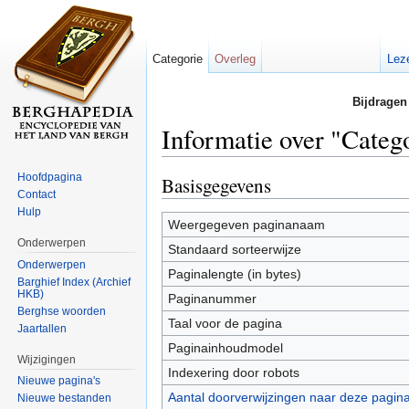
Categorie
Overleg
Lez
Bijdragen
Informatie over "Categ
Ga naar:
navigatie
,
zoeken
Hoofdpagina
Basisgegevens
Contact
Hulp
Weergegeven paginanaam
Onderwerpen
Standaard sorteerwijze
Onderwerpen
Paginalengte (in bytes)
Barghief Index (Archief
HKB)
Paginanummer
Berghse woorden
Taal voor de pagina
Jaartallen
Paginainhoudmodel
Wijzigingen
Indexering door robots
Nieuwe pagina's
Aantal doorverwijzingen naar deze pagin
Nieuwe bestanden