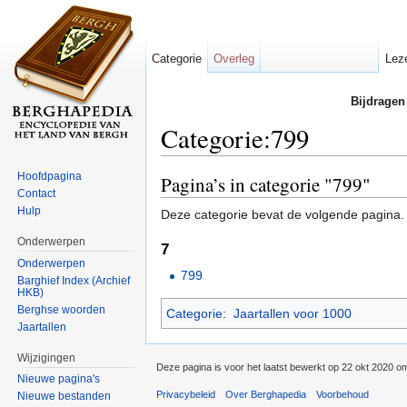
Categorie
Overleg
Lez
Bijdragen
Categorie:799
Ga naar:
navigatie
,
zoeken
Hoofdpagina
Pagina’s in categorie "799"
Contact
Hulp
Deze categorie bevat de volgende pagina.
Onderwerpen
7
Onderwerpen
799
Barghief Index (Archief
HKB)
Berghse woorden
Categorie
:
Jaartallen voor 1000
Jaartallen
Wijzigingen
Deze pagina is voor het laatst bewerkt op 22 okt 2020 o
Nieuwe pagina's
Privacybeleid
Over Berghapedia
Voorbehoud
Nieuwe bestanden