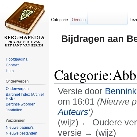
Categorie
Overleg
Lez
Bijdragen aan B
Hoofdpagina
Contact
Categorie:Abb
Hulp
Onderwerpen
Versie door
Bennin
Onderwerpen
Barghief Index (Archief
HKB)
om 16:01
(Nieuwe p
Berghse woorden
Auteurs
')
Jaartallen
(wijz) ← Oudere vers
Wijzigingen
Nieuwe pagina's
versie → (wijz)
Nieuwe bestanden