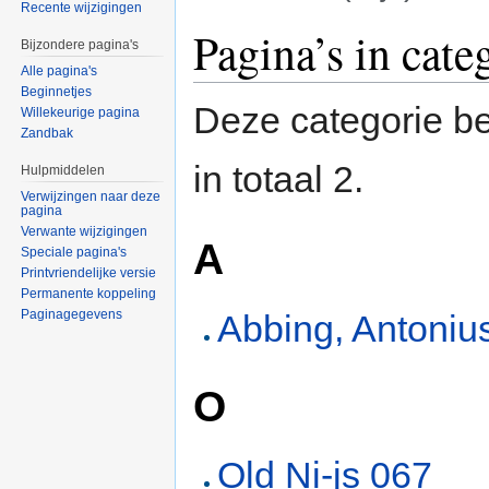
Recente wijzigingen
Ga naar:
navigatie
,
zoeken
Pagina’s in cat
Bijzondere pagina's
Alle pagina's
Beginnetjes
Deze categorie be
Willekeurige pagina
Zandbak
in totaal 2.
Hulpmiddelen
Verwijzingen naar deze
pagina
Verwante wijzigingen
A
Speciale pagina's
Printvriendelijke versie
Permanente koppeling
Paginagegevens
Abbing, Antoniu
O
Old Ni-js 067