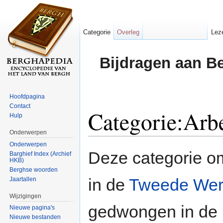
Categorie
Overleg
Lez
Bijdragen aan B
Hoofdpagina
Contact
Categorie:Arbe
Hulp
Onderwerpen
Ga naar:
navigatie
,
zoeken
Onderwerpen
Deze categorie 
Barghief Index (Archief
HKB)
Berghse woorden
in de
Tweede Wer
Jaartallen
Wijzigingen
gedwongen in de
Nieuwe pagina's
Nieuwe bestanden