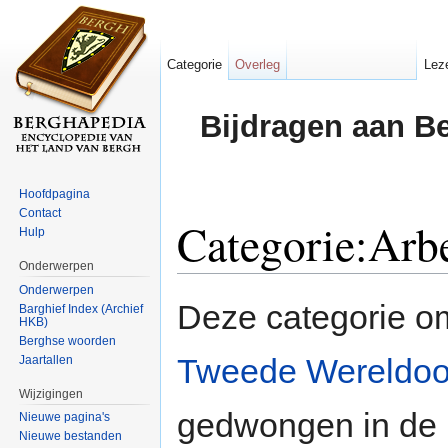
Categorie
Overleg
Lez
Bijdragen aan B
Hoofdpagina
Contact
Categorie:Arbe
Hulp
Onderwerpen
Ga naar:
navigatie
,
zoeken
Onderwerpen
Deze categorie 
Barghief Index (Archief
HKB)
Berghse woorden
Tweede Wereldoo
Jaartallen
Wijzigingen
gedwongen in de
Nieuwe pagina's
Nieuwe bestanden