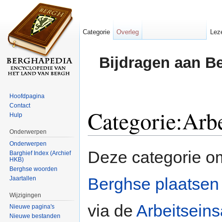
Categorie
Overleg
Lez
Bijdragen aan B
Hoofdpagina
Contact
Categorie:Arbe
Hulp
Onderwerpen
Ga naar:
navigatie
,
zoeken
Onderwerpen
Deze categorie om
Barghief Index (Archief
HKB)
Berghse woorden
Berghse
plaatsen
Jaartallen
Wijzigingen
via de
Arbeitseins
Nieuwe pagina's
Nieuwe bestanden