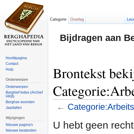
Categorie
Overleg
Lez
Bijdragen aan B
Hoofdpagina
Contact
Brontekst beki
Hulp
Onderwerpen
Categorie:Arbe
Onderwerpen
Barghief Index (Archief
HKB)
Berghse woorden
←
Categorie:Arbeits
Jaartallen
Ga naar:
navigatie
,
zoeken
Wijzigingen
U hebt geen rech
Nieuwe pagina's
Nieuwe bestanden