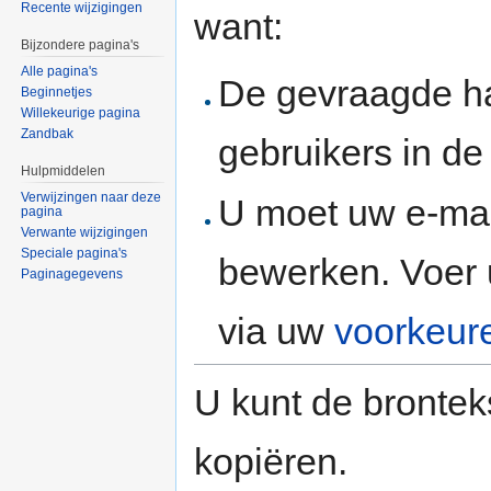
Recente wijzigingen
want:
Bijzondere pagina's
Alle pagina's
De gevraagde h
Beginnetjes
Willekeurige pagina
Zandbak
gebruikers in d
Hulpmiddelen
Verwijzingen naar deze
U moet uw e-mai
pagina
Verwante wijzigingen
Speciale pagina's
bewerken. Voer 
Paginagegevens
via uw
voorkeur
U kunt de brontek
kopiëren.