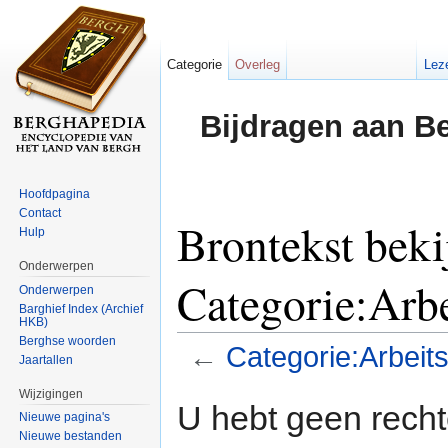
Categorie
Overleg
Lez
Bijdragen aan B
Hoofdpagina
Contact
Brontekst beki
Hulp
Onderwerpen
Categorie:Arbe
Onderwerpen
Barghief Index (Archief
HKB)
Berghse woorden
←
Categorie:Arbeits
Jaartallen
Ga naar:
navigatie
,
zoeken
Wijzigingen
U hebt geen rech
Nieuwe pagina's
Nieuwe bestanden