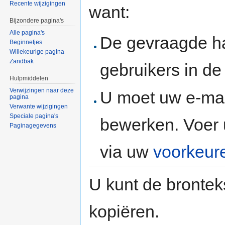
Recente wijzigingen
want:
Bijzondere pagina's
Alle pagina's
De gevraagde h
Beginnetjes
Willekeurige pagina
Zandbak
gebruikers in d
Hulpmiddelen
Verwijzingen naar deze
U moet uw e-mai
pagina
Verwante wijzigingen
Speciale pagina's
bewerken. Voer 
Paginagegevens
via uw
voorkeur
U kunt de brontek
kopiëren.