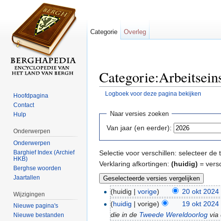
Categorie
Overleg
Categorie:Arbeitseins
Logboek voor deze pagina bekijken
Hoofdpagina
Ga naar:
navigatie
,
zoeken
Contact
Naar versies zoeken
Hulp
Van jaar (en eerder):
Onderwerpen
Onderwerpen
Barghief Index (Archief
Selectie voor verschillen: selecteer d
HKB)
Verklaring afkortingen:
(huidig)
= versc
Berghse woorden
Jaartallen
(huidig |
vorige
)
20 okt 2024
Wijzigingen
(
huidig
| vorige)
19 okt 2024
Nieuwe pagina's
die in de
Tweede Wereldoorlog
via
Nieuwe bestanden