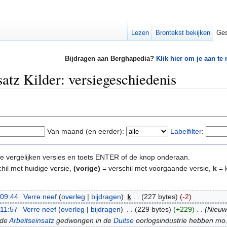
Lezen
Brontekst bekijken
Ges
Bijdragen aan Berghapedia?
Klik hier om je aan te
atz Kilder: versiegeschiedenis
Van maand (en eerder):
Labelfilter
:
e te vergelijken versies en toets ENTER of de knop onderaan.
hil met huidige versie,
(vorige)
= verschil met voorgaande versie,
k
= k
 09:44
‎
Verre neef
(
overleg
|
bijdragen
)
‎
k
. .
(227 bytes)
(-2)
 11:57
‎
Verre neef
(
overleg
|
bijdragen
)
‎
. .
(229 bytes)
(+229)
‎
. .
(Nieuw
 de
Arbeitseinsatz
gedwongen in de
Duitse
oorlogsindustrie hebben mo..