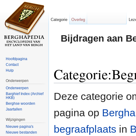
Categorie
Overleg
Lez
Bijdragen aan B
Hoofdpagina
Contact
Categorie:Beg
Hulp
Onderwerpen
Ga naar:
navigatie
,
zoeken
Onderwerpen
Deze categorie o
Barghief Index (Archief
HKB)
Berghse woorden
pagina op
Bergha
Jaartallen
Wijzigingen
begraafplaats
in
B
Nieuwe pagina's
Nieuwe bestanden