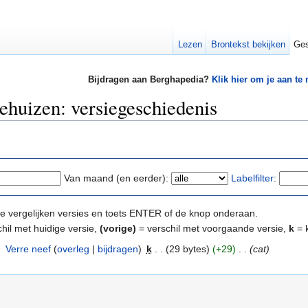
Lezen
Brontekst bekijken
Ges
Bijdragen aan Berghapedia?
Klik hier om je aan te
ehuizen: versiegeschiedenis
Van maand (en eerder):
Labelfilter
:
e te vergelijken versies en toets ENTER of de knop onderaan.
hil met huidige versie,
(vorige)
= verschil met voorgaande versie,
k
= k
‎
Verre neef
(
overleg
|
bijdragen
)
‎
k
. .
(29 bytes)
(+29)
‎
. .
(cat)