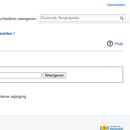
Aanmelden
Zoeken
chiedenis weergeven
 melden !
Hulp
leine wijziging