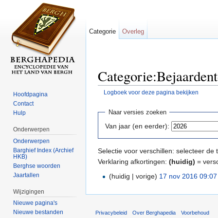
Categorie
Overleg
Categorie:Bejaardent
Logboek voor deze pagina bekijken
Hoofdpagina
Ga naar:
navigatie
,
zoeken
Contact
Naar versies zoeken
Hulp
Van jaar (en eerder):
Onderwerpen
Onderwerpen
Barghief Index (Archief
Selectie voor verschillen: selecteer d
HKB)
Verklaring afkortingen:
(huidig)
= versc
Berghse woorden
Jaartallen
(huidig | vorige)
17 nov 2016 09:07
Wijzigingen
Nieuwe pagina's
Nieuwe bestanden
Privacybeleid
Over Berghapedia
Voorbehoud