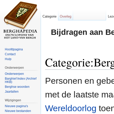
Categorie
Overleg
Lez
Bijdragen aan B
Hoofdpagina
Contact
Categorie:Berg
Hulp
Onderwerpen
Ga naar:
navigatie
,
zoeken
Onderwerpen
Personen en gebe
Barghief Index (Archief
HKB)
Berghse woorden
met de laatste m
Jaartallen
Wijzigingen
Wereldoorlog
toe
Nieuwe pagina's
Nieuwe bestanden