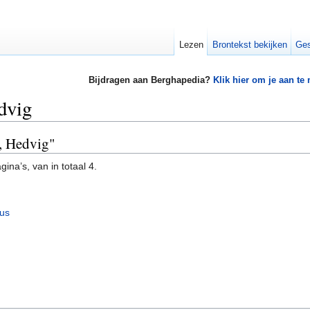
Lezen
Brontekst bekijken
Ges
Bijdragen aan Berghapedia?
Klik hier om je aan te
dvig
k, Hedvig"
ina’s, van in totaal 4.
ius