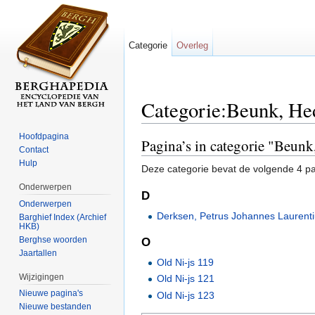
Categorie
Overleg
Categorie:Beunk, He
Ga naar:
navigatie
,
zoeken
Hoofdpagina
Pagina’s in categorie "Beun
Contact
Hulp
Deze categorie bevat de volgende 4 pag
Onderwerpen
D
Onderwerpen
Derksen, Petrus Johannes Laurent
Barghief Index (Archief
HKB)
Berghse woorden
O
Jaartallen
Old Ni-js 119
Wijzigingen
Old Ni-js 121
Nieuwe pagina's
Old Ni-js 123
Nieuwe bestanden