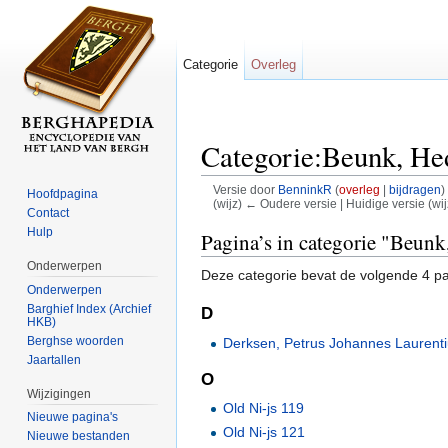
Categorie
Overleg
Categorie:Beunk, He
Versie door
BenninkR
(
overleg
|
bijdragen
)
Hoofdpagina
(wijz) ← Oudere versie | Huidige versie (wij
Contact
Ga naar:
navigatie
,
zoeken
Hulp
Pagina’s in categorie "Beun
Onderwerpen
Deze categorie bevat de volgende 4 pag
Onderwerpen
Barghief Index (Archief
D
HKB)
Berghse woorden
Derksen, Petrus Johannes Laurent
Jaartallen
O
Wijzigingen
Old Ni-js 119
Nieuwe pagina's
Old Ni-js 121
Nieuwe bestanden