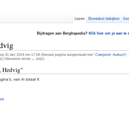
Lezen
Brontekst bekijken
Ges
Bijdragen aan Berghapedia?
Klik hier om je aan te
dvig
op 31 dec 2024 om 17:08
(Nieuwe pagina aangemaakt met '
Categorie: Auteurs
')
z) | Nieuwere versie → (wijz)
k, Hedvig"
ina’s, van in totaal 4.
ius