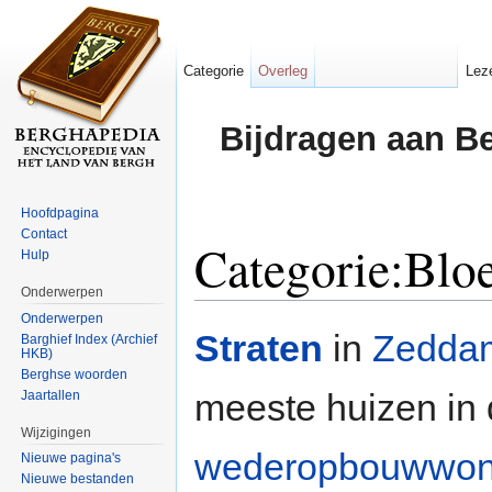
Categorie
Overleg
Lez
Bijdragen aan B
Hoofdpagina
Contact
Categorie:Bl
Hulp
Onderwerpen
Ga naar:
navigatie
,
zoeken
Onderwerpen
Straten
in
Zedda
Barghief Index (Archief
HKB)
Berghse woorden
meeste huizen in 
Jaartallen
Wijzigingen
wederopbouwwon
Nieuwe pagina's
Nieuwe bestanden