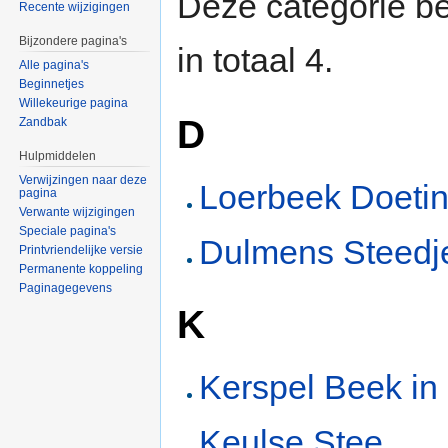
Deze categorie be
Recente wijzigingen
Bijzondere pagina's
in totaal 4.
Alle pagina's
Beginnetjes
Willekeurige pagina
D
Zandbak
Hulpmiddelen
Verwijzingen naar deze
Loerbeek Doeti
pagina
Verwante wijzigingen
Speciale pagina's
Dulmens Steedj
Printvriendelijke versie
Permanente koppeling
Paginagegevens
K
Kerspel Beek in
Keulse Stee