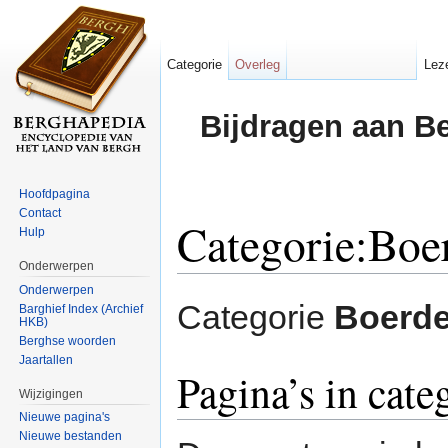
Categorie
Overleg
Lez
Bijdragen aan B
Hoofdpagina
Contact
Categorie:Boe
Hulp
Onderwerpen
Ga naar:
navigatie
,
zoeken
Onderwerpen
Categorie
Boerde
Barghief Index (Archief
HKB)
Berghse woorden
Jaartallen
Pagina’s in cat
Wijzigingen
Nieuwe pagina's
Nieuwe bestanden