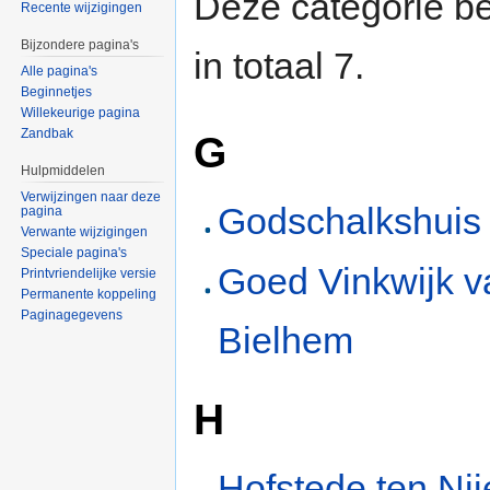
Deze categorie be
Recente wijzigingen
Bijzondere pagina's
in totaal 7.
Alle pagina's
Beginnetjes
Willekeurige pagina
Zandbak
G
Hulpmiddelen
Verwijzingen naar deze
Godschalkshuis
pagina
Verwante wijzigingen
Speciale pagina's
Goed Vinkwijk v
Printvriendelijke versie
Permanente koppeling
Paginagegevens
Bielhem
H
Hofstede ten Ni