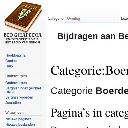
Categorie
Overleg
Lez
Bijdragen aan B
Hoofdpagina
Contact
Categorie:Boe
Hulp
Onderwerpen
Ga naar:
navigatie
,
zoeken
Onderwerpen
Categorie
Boerde
Barghief Index (Archief
HKB)
Berghse woorden
Jaartallen
Pagina’s in cat
Wijzigingen
Nieuwe pagina's
Nieuwe bestanden