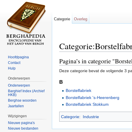
Categorie
Overleg
Categorie:Borstelfab
Ga naar:
navigatie
,
zoeken
Hoofdpagina
Pagina’s in categorie "Borste
Contact
Hulp
Deze categorie bevat de volgende 3 pag
Onderwerpen
B
Onderwerpen
Borstelfabriek
Barghief Index (Archief
HKB)
Borstelfabriek 's-Heerenberg
Berghse woorden
Borstelfabriek Stokkum
Jaartallen
Wijzigingen
Categorie
:
Industrie
Nieuwe pagina's
Nieuwe bestanden