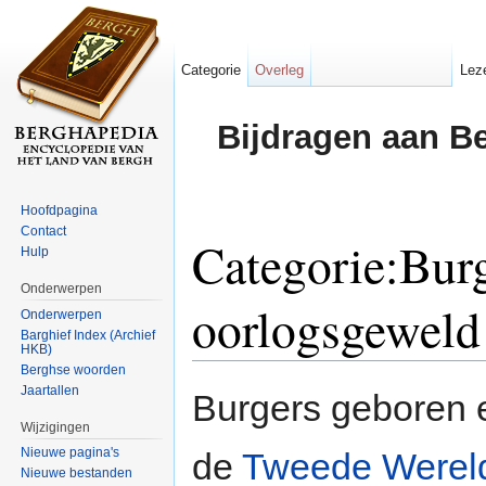
Categorie
Overleg
Lez
Bijdragen aan B
Hoofdpagina
Contact
Categorie:Burg
Hulp
Onderwerpen
oorlogsgeweld
Onderwerpen
Barghief Index (Archief
HKB)
Ga naar:
navigatie
,
zoeken
Berghse woorden
Jaartallen
Burgers geboren 
Wijzigingen
Nieuwe pagina's
de
Tweede Werel
Nieuwe bestanden