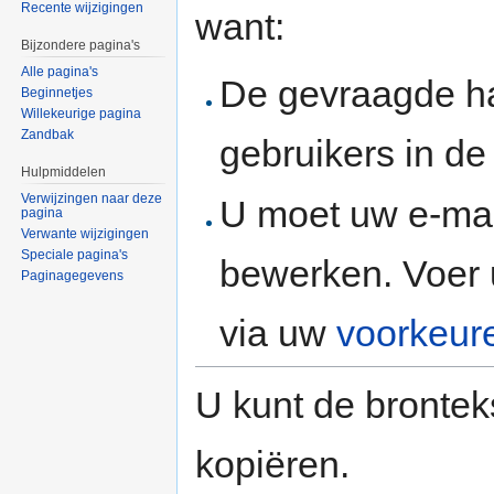
Recente wijzigingen
want:
Bijzondere pagina's
Alle pagina's
De gevraagde h
Beginnetjes
Willekeurige pagina
Zandbak
gebruikers in d
Hulpmiddelen
Verwijzingen naar deze
U moet uw e-mai
pagina
Verwante wijzigingen
Speciale pagina's
bewerken. Voer 
Paginagegevens
via uw
voorkeur
U kunt de brontek
kopiëren.