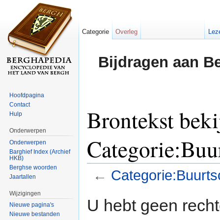
Categorie
Overleg
Lez
Bijdragen aan B
Hoofdpagina
Contact
Brontekst beki
Hulp
Onderwerpen
Categorie:Buu
Onderwerpen
Barghief Index (Archief
HKB)
Berghse woorden
←
Categorie:Buurt
Jaartallen
Ga naar:
navigatie
,
zoeken
Wijzigingen
U hebt geen rech
Nieuwe pagina's
Nieuwe bestanden