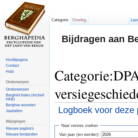
Categorie
Overleg
Lez
Bijdragen aan B
Hoofdpagina
Contact
Categorie:DP
Hulp
Onderwerpen
versiegeschied
Onderwerpen
Barghief Index (Archief
HKB)
Berghse woorden
Logboek voor deze 
Jaartallen
Ga naar:
navigatie
,
zoeken
Wijzigingen
Naar versies zoeken
Nieuwe pagina's
Van jaar (en eerder):
Nieuwe bestanden