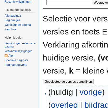
Recente wijzigingen
Bijzondere pagina's
Selectie voor vers
Alle pagina's
Beginnetjes
Willekeurige pagina
versies en toets
Zandbak
Hulpmiddelen
Verklaring afkort
Verwijzingen naar deze
pagina
Verwante wijzigingen
huidige versie,
(v
Atom
Speciale pagina's
Paginagegevens
versie,
k
= kleine 
(huidig |
vorige
)
(
overleg
|
bijdra