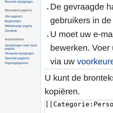
Recente wijzigingen
De gevraagde h
Bijzondere pagina's
Alle pagina's
gebruikers in d
Beginnetjes
Willekeurige pagina
Zandbak
U moet uw e-mai
Hulpmiddelen
bewerken. Voer 
Verwijzingen naar deze
pagina
Verwante wijzigingen
via uw
voorkeur
Speciale pagina's
Paginagegevens
U kunt de brontek
kopiëren.