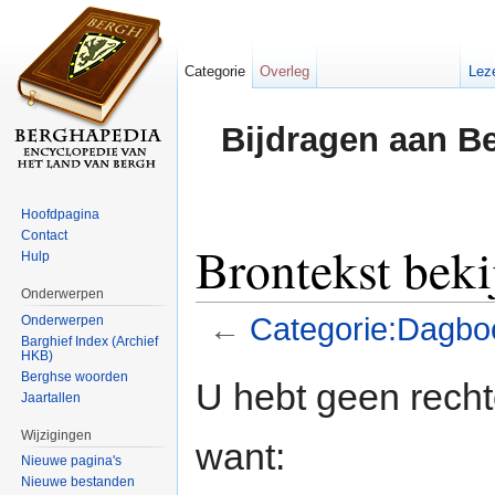
Categorie
Overleg
Lez
Bijdragen aan B
Hoofdpagina
Contact
Brontekst bek
Hulp
Onderwerpen
←
Categorie:Dagbo
Onderwerpen
Barghief Index (Archief
HKB)
Ga naar:
navigatie
,
zoeken
Berghse woorden
U hebt geen rech
Jaartallen
Wijzigingen
want:
Nieuwe pagina's
Nieuwe bestanden