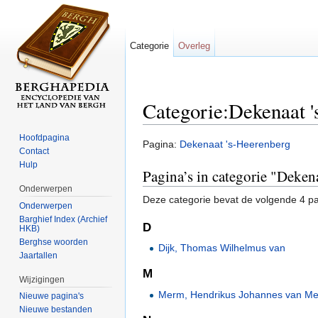
Categorie
Overleg
Categorie:Dekenaat 
Ga naar:
navigatie
,
zoeken
Hoofdpagina
Pagina:
Dekenaat 's-Heerenberg
Contact
Hulp
Pagina’s in categorie "Deken
Onderwerpen
Deze categorie bevat de volgende 4 pag
Onderwerpen
Barghief Index (Archief
D
HKB)
Berghse woorden
Dijk, Thomas Wilhelmus van
Jaartallen
M
Wijzigingen
Merm, Hendrikus Johannes van M
Nieuwe pagina's
Nieuwe bestanden