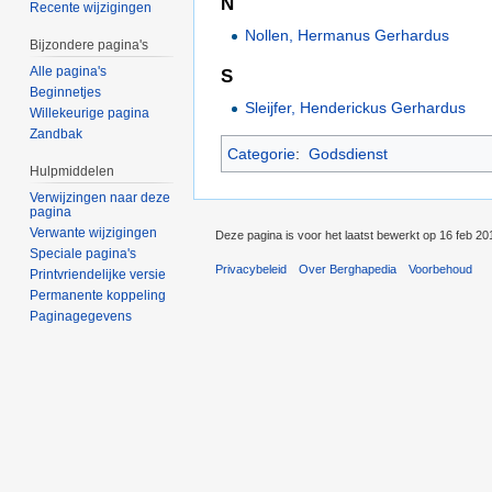
N
Recente wijzigingen
Nollen, Hermanus Gerhardus
Bijzondere pagina's
Alle pagina's
S
Beginnetjes
Sleijfer, Henderickus Gerhardus
Willekeurige pagina
Zandbak
Categorie
:
Godsdienst
Hulpmiddelen
Verwijzingen naar deze
pagina
Verwante wijzigingen
Deze pagina is voor het laatst bewerkt op 16 feb 2
Speciale pagina's
Privacybeleid
Over Berghapedia
Voorbehoud
Printvriendelijke versie
Permanente koppeling
Paginagegevens