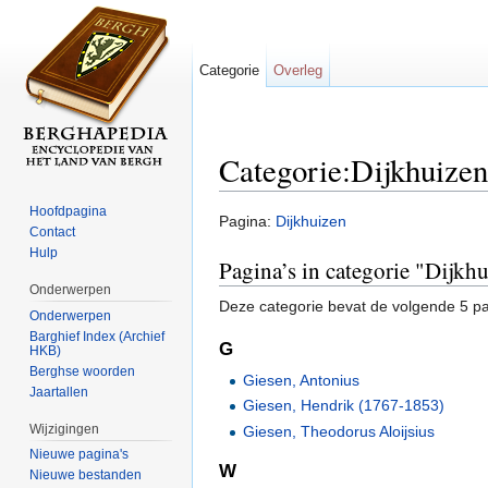
Categorie
Overleg
Categorie:Dijkhuizen
Ga naar:
navigatie
,
zoeken
Hoofdpagina
Pagina:
Dijkhuizen
Contact
Hulp
Pagina’s in categorie "Dijkh
Onderwerpen
Deze categorie bevat de volgende 5 pag
Onderwerpen
Barghief Index (Archief
G
HKB)
Berghse woorden
Giesen, Antonius
Jaartallen
Giesen, Hendrik (1767-1853)
Wijzigingen
Giesen, Theodorus Aloijsius
Nieuwe pagina's
W
Nieuwe bestanden