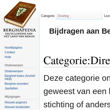
Categorie
Overleg
Lez
Bijdragen aan B
Hoofdpagina
Contact
Categorie:Dire
Hulp
Onderwerpen
Ga naar:
navigatie
,
zoeken
Onderwerpen
Deze categorie o
Barghief Index (Archief
HKB)
Berghse woorden
geweest van een be
Jaartallen
Wijzigingen
stichting of ander
Nieuwe pagina's
Nieuwe bestanden