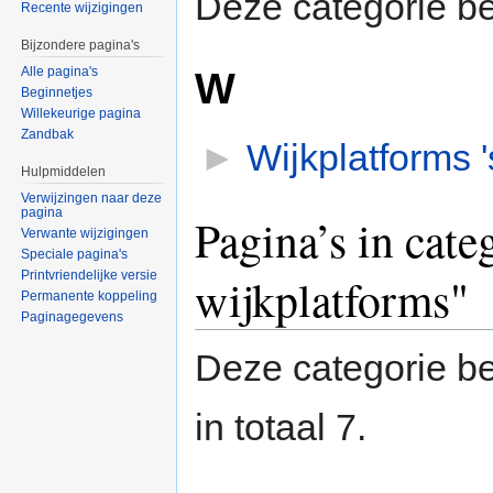
Deze categorie be
Recente wijzigingen
Bijzondere pagina's
W
Alle pagina's
Beginnetjes
Willekeurige pagina
Zandbak
►
Wijkplatforms 
Hulpmiddelen
Verwijzingen naar deze
pagina
Pagina’s in cat
Verwante wijzigingen
Speciale pagina's
Printvriendelijke versie
wijkplatforms"
Permanente koppeling
Paginagegevens
Deze categorie be
in totaal 7.