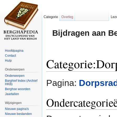
Categorie
Overleg
Lez
Bijdragen aan B
Hoofdpagina
Contact
Categorie:Dor
Hulp
Onderwerpen
Ga naar:
navigatie
,
zoeken
Onderwerpen
Pagina:
Dorpsrad
Barghief Index (Archief
HKB)
Berghse woorden
Jaartallen
Ondercategorie
Wijzigingen
Nieuwe pagina's
Nieuwe bestanden