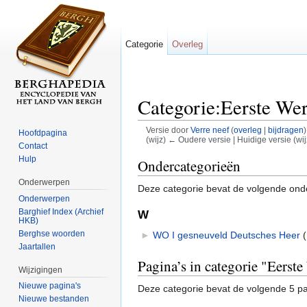
Categorie
Overleg
Categorie:Eerste Wer
Versie door
Verre neef
(
overleg
|
bijdragen
)
Hoofdpagina
(wijz) ← Oudere versie | Huidige versie (wij
Contact
Ga naar:
navigatie
,
zoeken
Hulp
Ondercategorieën
Onderwerpen
Deze categorie bevat de volgende ond
Onderwerpen
Barghief Index (Archief
W
HKB)
Berghse woorden
►
WO I gesneuveld Deutsches Heer
‎
(
Jaartallen
Pagina’s in categorie "Eerst
Wijzigingen
Nieuwe pagina's
Deze categorie bevat de volgende 5 pag
Nieuwe bestanden