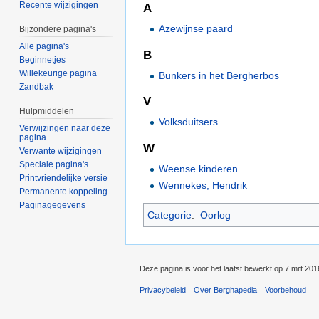
Recente wijzigingen
A
Azewijnse paard
Bijzondere pagina's
Alle pagina's
B
Beginnetjes
Willekeurige pagina
Bunkers in het Bergherbos
Zandbak
V
Hulpmiddelen
Volksduitsers
Verwijzingen naar deze
pagina
W
Verwante wijzigingen
Speciale pagina's
Weense kinderen
Printvriendelijke versie
Wennekes, Hendrik
Permanente koppeling
Paginagegevens
Categorie
:
Oorlog
Deze pagina is voor het laatst bewerkt op 7 mrt 20
Privacybeleid
Over Berghapedia
Voorbehoud