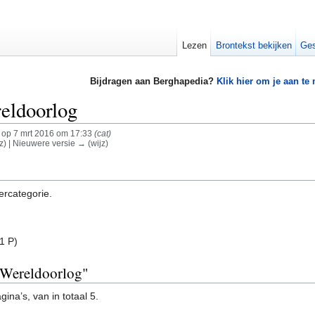
Lezen
Brontekst bekijken
Ges
Bijdragen aan Berghapedia?
Klik hier om je aan te
eldoorlog
op 7 mrt 2016 om 17:33
(cat)
z) | Nieuwere versie → (wijz)
ercategorie.
1 P)
e Wereldoorlog"
ina’s, van in totaal 5.