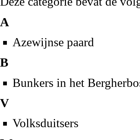
Deze categorie bevat de volg
A
Azewijnse paard
B
Bunkers in het Bergherbo
V
Volksduitsers