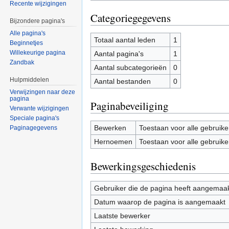
Recente wijzigingen
Categoriegegevens
Bijzondere pagina's
Alle pagina's
Totaal aantal leden
1
Beginnetjes
Willekeurige pagina
Aantal pagina's
1
Zandbak
Aantal subcategorieën
0
Hulpmiddelen
Aantal bestanden
0
Verwijzingen naar deze
pagina
Paginabeveiliging
Verwante wijzigingen
Speciale pagina's
Bewerken
Toestaan voor alle gebruike
Paginagegevens
Hernoemen
Toestaan voor alle gebruike
Bewerkingsgeschiedenis
Gebruiker die de pagina heeft aangemaa
Datum waarop de pagina is aangemaakt
Laatste bewerker