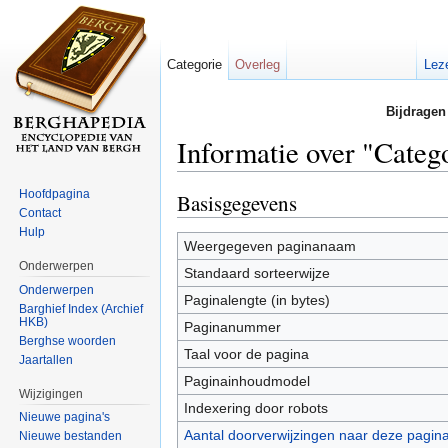
Categorie
Overleg
Lez
Bijdragen
Informatie over "Categ
Ga naar:
navigatie
,
zoeken
Hoofdpagina
Basisgegevens
Contact
Hulp
Weergegeven paginanaam
Onderwerpen
Standaard sorteerwijze
Onderwerpen
Paginalengte (in bytes)
Barghief Index (Archief
HKB)
Paginanummer
Berghse woorden
Taal voor de pagina
Jaartallen
Paginainhoudmodel
Wijzigingen
Indexering door robots
Nieuwe pagina's
Aantal doorverwijzingen naar deze pagin
Nieuwe bestanden