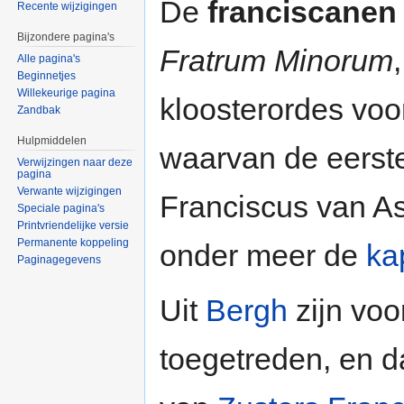
De
franciscanen
Recente wijzigingen
Bijzondere pagina's
Fratrum Minorum
Alle pagina's
Beginnetjes
Willekeurige pagina
kloosterordes vo
Zandbak
Hulpmiddelen
waarvan de eerst
Verwijzingen naar deze
pagina
Verwante wijzigingen
Franciscus van As
Speciale pagina's
Printvriendelijke versie
Permanente koppeling
onder meer de
ka
Paginagegevens
Uit
Bergh
zijn voo
toegetreden, en d