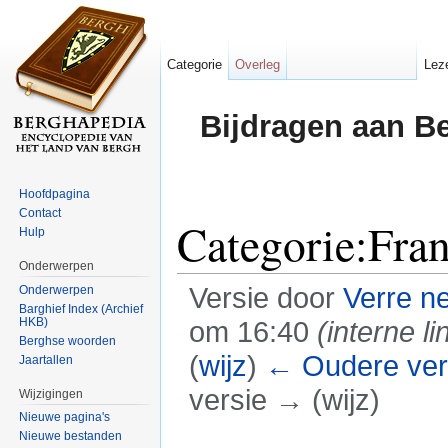
Categorie
Overleg
Lez
Bijdragen aan B
Hoofdpagina
Contact
Categorie:Fra
Hulp
Onderwerpen
Versie door
Verre n
Onderwerpen
Barghief Index (Archief
HKB)
om 16:40
(interne li
Berghse woorden
(
wijz
)
← Oudere ver
Jaartallen
versie → (wijz)
Wijzigingen
Nieuwe pagina's
Ga naar:
navigatie
,
zoeken
Nieuwe bestanden