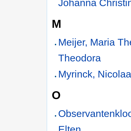
Johanna Christi
M
Meijer, Maria Th
Theodora
Myrinck, Nicola
O
Observantenkloo
Elten