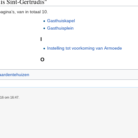
is Sint-Gertrudis"
gina’s, van in totaal 10.
Gasthuiskapel
Gasthuisplein
I
Instelling tot voorkoming van Armoede
O
aardentehuizen
016 om 16:47.