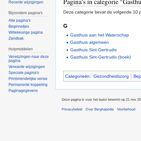
Pagina’s in categorie "Gasthu
Recente wijzigingen
Deze categorie bevat de volgende 10 pa
Bijzondere pagina's
Alle pagina's
G
Beginnetjes
Willekeurige pagina
Gasthuis aan het Waterschap
Zandbak
Gasthuis algemeen
Hulpmiddelen
Gasthuis Sint-Gertrudis
Gasthuis Sint-Gertrudis (boek)
Verwijzingen naar deze
pagina
Verwante wijzigingen
Speciale pagina's
Categorieën
:
Gezondheidszorg
Bej
Printvriendelijke versie
Permanente koppeling
Paginagegevens
Deze pagina is voor het laatst bewerkt op 21 nov 2
Privacybeleid
Over Berghapedia
Voorbehoud