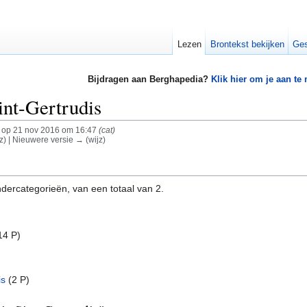
Lezen
Brontekst bekijken
Ges
Bijdragen aan Berghapedia?
Klik hier om je aan te
int-Gertrudis
op 21 nov 2016 om 16:47
(cat)
z) | Nieuwere versie → (wijz)
dercategorieën, van een totaal van 2.
14 P)
is
‎
(2 P)