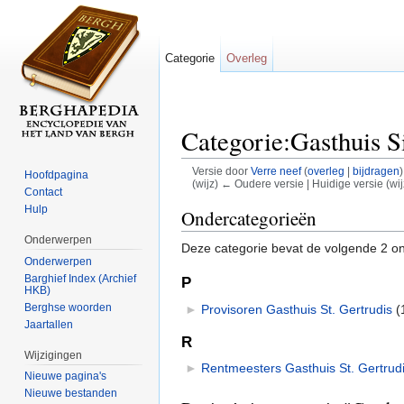
Categorie
Overleg
Categorie:Gasthuis S
Versie door
Verre neef
(
overleg
|
bijdragen
)
Hoofdpagina
(wijz) ← Oudere versie | Huidige versie (wij
Contact
Ga naar:
navigatie
,
zoeken
Hulp
Ondercategorieën
Onderwerpen
Deze categorie bevat de volgende 2 on
Onderwerpen
Barghief Index (Archief
P
HKB)
Berghse woorden
►
Provisoren Gasthuis St. Gertrudis
‎
(
Jaartallen
R
Wijzigingen
►
Rentmeesters Gasthuis St. Gertrud
Nieuwe pagina's
Nieuwe bestanden