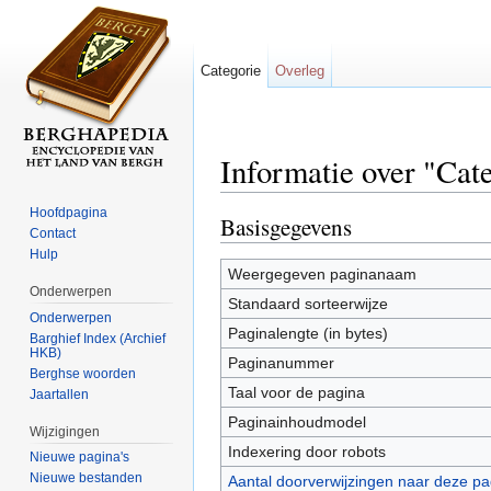
Categorie
Overleg
Informatie over "Ca
Ga naar:
navigatie
,
zoeken
Hoofdpagina
Basisgegevens
Contact
Hulp
Weergegeven paginanaam
Onderwerpen
Standaard sorteerwijze
Onderwerpen
Paginalengte (in bytes)
Barghief Index (Archief
HKB)
Paginanummer
Berghse woorden
Taal voor de pagina
Jaartallen
Paginainhoudmodel
Wijzigingen
Indexering door robots
Nieuwe pagina's
Nieuwe bestanden
Aantal doorverwijzingen naar deze pa