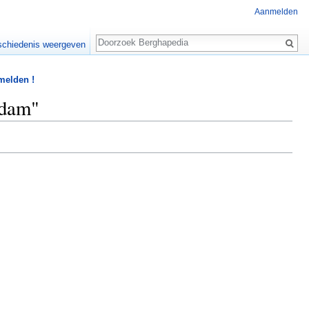
Aanmelden
Zoeken
chiedenis weergeven
 melden !
ddam"