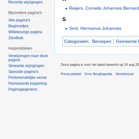
Recente wijzigingen
Reijers, Cornelis Johannes Bernar
Bijzondere pagina's
S
Alle pagina's
Beginnetjes
Smit, Hermanus Johannes
Willekeurige pagina
Zandbak
Categorieën
:
Beroepen
Gemeente 
Hulpmiddelen
Verwijzingen naar deze
pagina
Deze pagina is voor het laatst bewerkt op 24 aug 2
Verwante wijzigingen
Speciale pagina's
Privacybeleid
Over Berghapedia
Voorbehoud
Printvriendelijke versie
Permanente koppeling
Paginagegevens