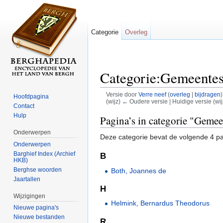
Categorie
Overleg
Categorie:Gemeentes
Versie door
Verre neef
(
overleg
|
bijdragen
)
Hoofdpagina
(wijz) ← Oudere versie | Huidige versie (wij
Contact
Ga naar:
navigatie
,
zoeken
Hulp
Pagina’s in categorie "Gemee
Onderwerpen
Deze categorie bevat de volgende 4 pag
Onderwerpen
Barghief Index (Archief
B
HKB)
Berghse woorden
Both, Joannes de
Jaartallen
H
Wijzigingen
Helmink, Bernardus Theodorus
Nieuwe pagina's
Nieuwe bestanden
R