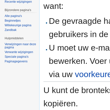
Recente wijzigingen
want:
Bijzondere pagina's
Alle pagina's
De gevraagde h
Beginnetjes
Willekeurige pagina
Zandbak
gebruikers in d
Hulpmiddelen
Verwijzingen naar deze
U moet uw e-mai
pagina
Verwante wijzigingen
Speciale pagina's
bewerken. Voer 
Paginagegevens
via uw
voorkeur
U kunt de brontek
kopiëren.