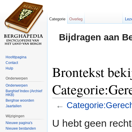
Categorie
Overleg
Lez
Bijdragen aan B
Hoofdpagina
Contact
Brontekst beki
Hulp
Onderwerpen
Categorie:Ger
Onderwerpen
Barghief Index (Archief
HKB)
Berghse woorden
←
Categorie:Gerec
Jaartallen
Ga naar:
navigatie
,
zoeken
Wijzigingen
U hebt geen rech
Nieuwe pagina's
Nieuwe bestanden