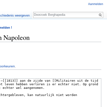
Aanmelden
Zoeken
chiedenis weergeven
 melden !
an Napoleon
oorkeuren
.