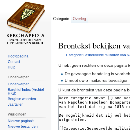
Categorie
Overleg
Brontekst bekijken v
←
Categorie:Gesneuvelde militairen van 
Hoofdpagina
Ga naar:
navigatie
,
zoeken
Contact
U hebt geen rechten om deze pagina t
Hulp
De gevraagde handeling is voorbe
Onderwerpen
U moet uw e-mailadres bevestigen 
Onderwerpen
Barghief Index (Archief
U kunt de brontekst van deze pagina b
HKB)
Berghse woorden
Jaartallen
Wijzigingen
Nieuwe pagina's
Nieuwe bestanden